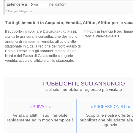
Estendere a
nei dintorni
0 km
* Campi obbligatori
Tutti gli immobili in Acquisto, Vendita, Affitto, Affitto per le va
Il supporto immobiliare
D
Immobili in Francia
Nord
,
Immob
MAISONS NORD-PAS-DE-
Francia
Pas-de-Calais
.
le assicura la consultazione dei migliori
CALAIS
annunci di immobili in vendita, affitto o affitto
stagionale in tutta la regione del Nord-Passo di
Calais. Ritrovi tutti gli annunci immobiliari del
Nord e del Passo di Calais nelle categorie
vendita, acquisto, affitto e affitto stagionale.
PUBBLICHI IL SUO ANNUNCIO
sul sito immobiliare regionale più visitato
« PRIVATI »
« PROFESSIONISTI »
Venda o affitti il suo immobile
Scopra le nostre offerte d
rapidamente ed in modo semplice !
pubblicazione più adatte all
agenzia.