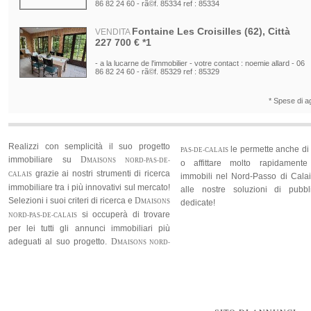
86 82 24 60 - rã©f. 85334 ref : 85334
Fontaine Les Croisilles (62), Città
VENDITA
Realizzi con semplicità il suo 
227 700 € *1
immobiliare su
D
MAISONS NORD
- a la lucarne de l'immobilier - votre contact : noemie allard - 06
grazie ai nostri strumenti d
CALAIS
86 82 24 60 - rã©f. 85329 ref : 85329
immobiliare tra i più innovativi sul
Selezioni i suoi criteri di ricerca e
Saint Pol Sur Ternoise (62), Città
VENDITA
* Spese di a
si occuperà di
49 000 € *1
i
NORD-PAS-DE-CALAIS
per lei tutti gli annunci immobil
- a la lucarne de l'immobilier - votre contact : julien bailleul - 06 4
adeguati al suo progetto.
D
MAISO
30 76 21 - rã©f. 85297 ref : 85297
Realizzi con semplicità il suo progetto
le permette anche di
PAS-DE-CALAIS
immobiliare su
D
MAISONS NORD-PAS-DE-
o affittare molto rapidamente
Boubers Sur Canche (62), Terreni
VENDITA
grazie ai nostri strumenti di ricerca
CALAIS
immobili nel Nord-Passo di Calai
24 000 € *1
immobiliare tra i più innovativi sul mercato!
alle nostre soluzioni di pubbl
- a la lucarne de l'immobilier - votre contact : cathie fourdinier - 0
Selezioni i suoi criteri di ricerca e
D
MAISONS
dedicate!
03 79 45 06 - rã©f. 85235 ref : 85235
si occuperà di trovare
NORD-PAS-DE-CALAIS
per lei tutti gli annunci immobiliari più
Dainville (62), Città
VENDITA
adeguati al suo progetto.
D
MAISONS NORD-
178 500 € *1
le permette anche di vendere
PAS-DE-CALAIS
- a la lucarne de l'immobilier - votre contact : guillaume coquel -
o affittare molto rapidamente i suoi
06 87 58 21 10 - rã©f. 85257 ref : 85257
immobili nel Nord-Passo di Calais grazie
alle nostre soluzioni di pubblicazione
Pernes (62), Città
VENDITA
dedicate!