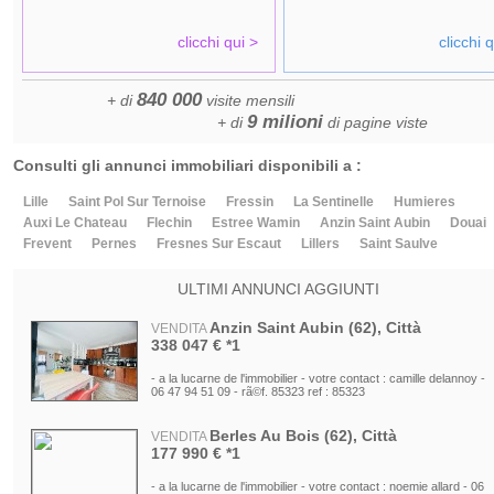
Bermicourt (62), Città
VENDITA
154 350 € *1
clicchi qui >
clicchi 
- a la lucarne de l'immobilier - votre contact : cathie fourdinier - 0
03 79 45 06 - rã©f. 85350 ref : 85350
840 000
+ di
visite mensili
Saint Saulve (59), Appartamenti
VENDITA
9 milioni
+ di
di pagine viste
bilocali
85 000 € *1
- a la lucarne de l'immobilier - votre contact : pierre hourdequin -
Consulti gli annunci immobiliari disponibili a :
06 23 17 56 59 - rã©f. 85347 ref : 85347
Lille
Saint Pol Sur Ternoise
Fressin
La Sentinelle
Humieres
Trith Saint Leger (59), Città
VENDITA
Auxi Le Chateau
Flechin
Estree Wamin
Anzin Saint Aubin
Douai
85 000 € *1
Frevent
Pernes
Fresnes Sur Escaut
Lillers
Saint Saulve
- a la lucarne de l'immobilier - votre contact : pierre hourdequin -
06 23 17 56 59 - rã©f. 85340 ref : 85340
ULTIMI ANNUNCI AGGIUNTI
Anzin Saint Aubin (62), Città
VENDITA
338 047 € *1
- a la lucarne de l'immobilier - votre contact : camille delannoy -
06 47 94 51 09 - rã©f. 85323 ref : 85323
Berles Au Bois (62), Città
VENDITA
177 990 € *1
- a la lucarne de l'immobilier - votre contact : noemie allard - 06